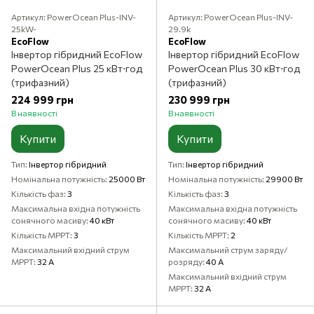
Артикул: PowerOcean Plus-INV-
Артикул: PowerOcean Plus-INV-
25kW-
29.9k
EcoFlow
EcoFlow
Інвертор гібридний EcoFlow
Інвертор гібридний EcoFlow
PowerOcean Plus 25 кВт⋅год
PowerOcean Plus 30 кВт⋅год
(трифазний)
(трифазний)
224 999 грн
230 999 грн
В наявності
В наявності
Купити
Купити
Тип
Інвертор гібридний
Тип
Інвертор гібридний
Номінальна потужність
25000 Вт
Номінальна потужність
29900 Вт
Кількість фаз
3
Кількість фаз
3
Максимальна вхідна потужність
Максимальна вхідна потужність
сонячного масиву
40 кВт
сонячного масиву
40 кВт
Кількість MPPT
3
Кількість MPPT
2
Максимальний вхідний струм
Максимальний струм заряду/
MPPT
32 А
розряду
40 А
Максимальний вхідний струм
MPPT
32 А