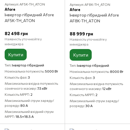
Артикул: AF5K-TH_ATON
Артикул: AF8K-TH_ATON
Aforе
Aforе
Інвертор гібридний Aforе
Інвертор гібридний Aforе
AF5K-TH_ATON
AF8K-TH_ATON
82 498 грн
88 999 грн
Наявність уточнюйте у
Наявність уточнюйте у
менеджера
менеджера
Купити
Купити
Тип
Інвертор гібридний
Тип
Інвертор гібридний
Номінальна потужність
5000 Вт
Номінальна потужність
8000 Вт
Кількість фаз
3
Кількість фаз
3
Максимальна вхідна потужність
Максимальна вхідна потужність
сонячного масиву
7.5 кВт
сонячного масиву
12 кВт
Кількість MPPT
2
Кількість MPPT
2
Максимальний струм заряду/
Максимальний струм заряду/
розряду
80 А
розряду
30 А
Максимальний вхідний струм
MPPT
18.5+18.5 А