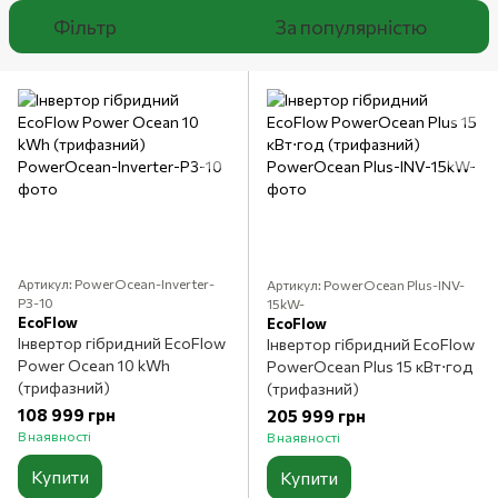
Фільтр
За популярністю
Артикул: PowerOcean-Inverter-
Артикул: PowerOcean Plus-INV-
P3-10
15kW-
EcoFlow
EcoFlow
Інвертор гібридний EcoFlow
Інвертор гібридний EcoFlow
Power Ocean 10 kWh
PowerOcean Plus 15 кВт⋅год
(трифазний)
(трифазний)
108 999 грн
205 999 грн
В наявності
В наявності
Купити
Купити