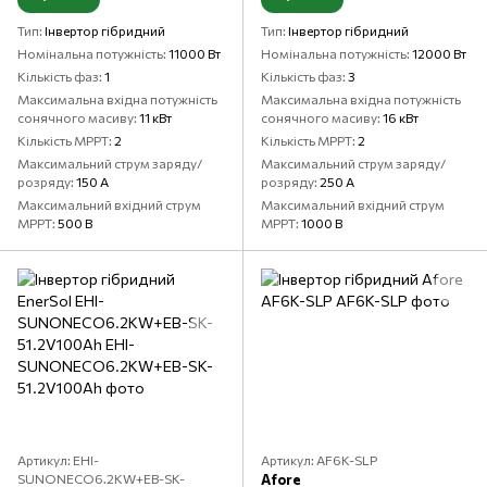
Тип
Інвертор гібридний
Тип
Інвертор гібридний
Номінальна потужність
11000 Вт
Номінальна потужність
12000 Вт
Кількість фаз
1
Кількість фаз
3
Максимальна вхідна потужність
Максимальна вхідна потужність
сонячного масиву
11 кВт
сонячного масиву
16 кВт
Кількість MPPT
2
Кількість MPPT
2
Максимальний струм заряду/
Максимальний струм заряду/
розряду
150 А
розряду
250 А
Максимальний вхідний струм
Максимальний вхідний струм
MPPT
500 В
MPPT
1000 В
Артикул: EHI-
Артикул: AF6K-SLP
SUNONECO6.2KW+EB-SK-
Aforе