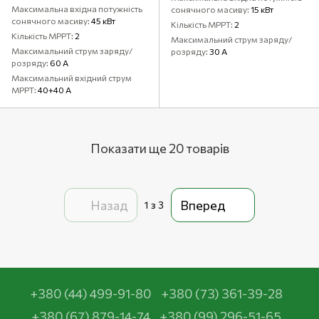
Максимальна вхідна потужність
сонячного масиву
15 кВт
сонячного масиву
45 кВт
Кількість MPPT
2
Кількість MPPT
2
Максимальний струм заряду/
Максимальний струм заряду/
розряду
30 А
розряду
60 А
Максимальний вхідний струм
MPPT
40+40 А
Показати ще 20 товарів
Назад
Вперед
1
з 3
+380 (44) 499-91-80
+380 (73) 361-39-28
+380 (67) 879-14-74
+380 (99) 296-51-65