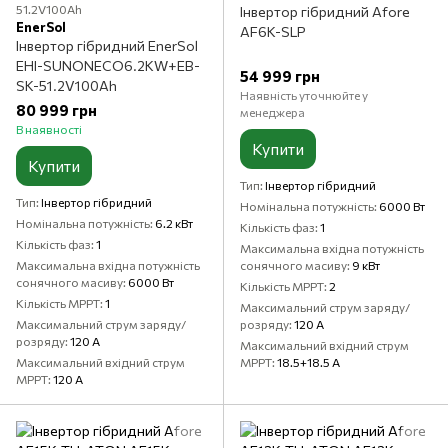
51.2V100Ah
Інвертор гібридний Aforе
EnerSol
AF6K-SLP
Інвертор гібридний EnerSol
EHI-SUNONECO6.2KW+EB-
54 999 грн
SK-51.2V100Ah
Наявність уточнюйте у
80 999 грн
менеджера
В наявності
Купити
Купити
Тип
Інвертор гібридний
Тип
Інвертор гібридний
Номінальна потужність
6000 Вт
Номінальна потужність
6.2 кВт
Кількість фаз
1
Кількість фаз
1
Максимальна вхідна потужність
Максимальна вхідна потужність
сонячного масиву
9 кВт
сонячного масиву
6000 Вт
Кількість MPPT
2
Кількість MPPT
1
Максимальний струм заряду/
Максимальний струм заряду/
розряду
120 А
розряду
120 А
Максимальний вхідний струм
Максимальний вхідний струм
MPPT
18.5+18.5 А
MPPT
120 А