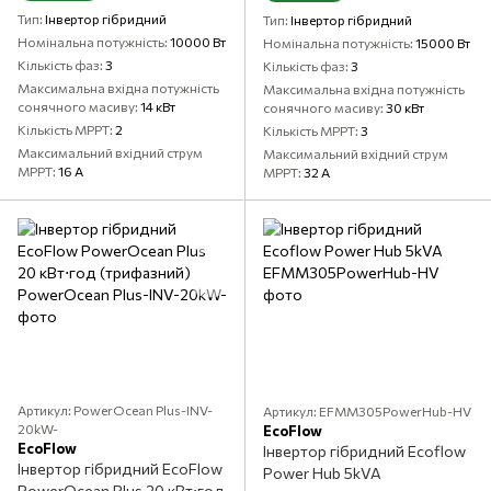
Тип
Інвертор гібридний
Тип
Інвертор гібридний
Номінальна потужність
10000 Вт
Номінальна потужність
15000 Вт
Кількість фаз
3
Кількість фаз
3
Максимальна вхідна потужність
Максимальна вхідна потужність
сонячного масиву
14 кВт
сонячного масиву
30 кВт
Кількість MPPT
2
Кількість MPPT
3
Максимальний вхідний струм
Максимальний вхідний струм
MPPT
16 А
MPPT
32 А
Артикул: PowerOcean Plus-INV-
Артикул: EFMM305PowerHub-HV
20kW-
EcoFlow
EcoFlow
Інвертор гібридний Ecoflow
Інвертор гібридний EcoFlow
Power Hub 5kVA
PowerOcean Plus 20 кВт⋅год