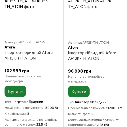
Артикул: AF15K-TH_ATON
Артикул: AF12K-TH_ATON
Aforе
Aforе
Інвертор гібридний Aforе
Інвертор гібридний Aforе
AF15K-TH_ATON
AF12K-TH_ATON
102 999 грн
96 998 грн
Наявність уточнюйте у
Наявність уточнюйте у
менеджера
менеджера
Купити
Купити
Тип
Інвертор гібридний
Тип
Інвертор гібридний
Номінальна потужність
15000 Вт
Номінальна потужність
12000 Вт
Кількість фаз
3
Кількість фаз
3
Максимальна вхідна потужність
Максимальна вхідна потужність
сонячного масиву
22.5 кВт
сонячного масиву
18 кВт