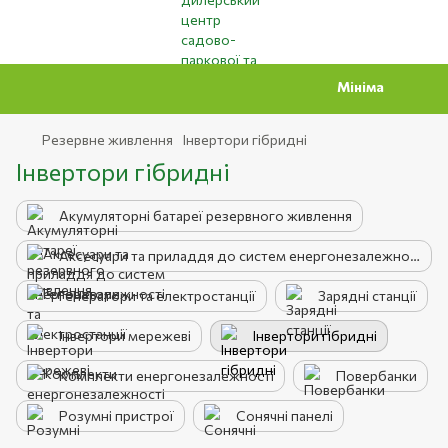
Мінімальна сума замовл
Резервне живлення
Інвертори гібридні
Інвертори гібридні
Акумуляторні батареї резервного живлення
Аксесуари та приладдя до систем енергонезалежності
Генератори та електростанції
Зарядні станції
Інвертори мережеві
Інвертори гібридні
Комплекти енергонезалежності
Повербанки
Розумні пристрої
Сонячні панелі