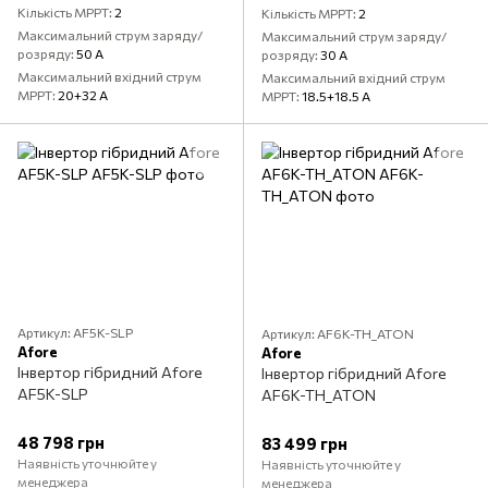
Кількість MPPT
2
Кількість MPPT
2
Максимальний струм заряду/
Максимальний струм заряду/
розряду
50 А
розряду
30 А
Максимальний вхідний струм
Максимальний вхідний струм
MPPT
20+32 А
MPPT
18.5+18.5 А
Артикул: AF5K-SLP
Артикул: AF6K-TH_ATON
Aforе
Aforе
Інвертор гібридний Aforе
Інвертор гібридний Aforе
AF5K-SLP
AF6K-TH_ATON
48 798 грн
83 499 грн
Наявність уточнюйте у
Наявність уточнюйте у
менеджера
менеджера