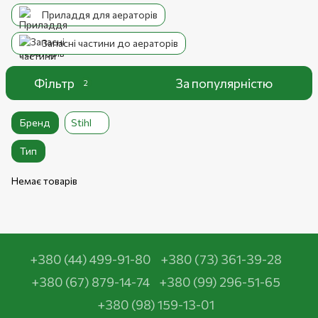
Приладдя для аераторів
Запасні частини до аераторів
Фільтр
За популярністю
2
Бренд
Stihl
Тип
Немає товарів
+380 (44) 499-91-80
+380 (73) 361-39-28
+380 (67) 879-14-74
+380 (99) 296-51-65
+380 (98) 159-13-01