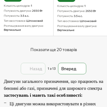
Кількість циліндрів
1
Кількість циліндрів
1
Потужність двигуна
2650 Вт
Потужність двигуна
2650 Вт
Потужність
3.5 к.с.
Потужність
3.5 к.с.
Тип хвостовика
Шпонковий
Тип хвостовика
Шпонковий
Розташування валу двигуна
Розташування валу двигуна
Вертикальне
Вертикальне
Показати ще 20 товарів
Назад
Вперед
1
з 13
Двигуни загального призначення, що працюють на
бензині або газі, призначені для широкого спектра
застосувань і мають такі особливості:
Ці двигуни можна використовувати в різних