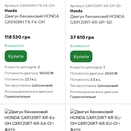
Артикул: GX690RH-TX-F4-OH
Артикул: GXR120RT-KR-DP-SD
Honda
Honda
Двигун бензиновий HONDA
Двигун бензиновий HONDA
GX690RH TX-F4-OH
GXR120RT-KR-DP-SD
118 530 грн
37 610 грн
В наявності
В наявності
Купити
Купити
Кількість циліндрів
2
Кількість циліндрів
1
Потужність двигуна
16500 Вт
Потужність двигуна
2600 Вт
Потужність
22.1 к.с.
Потужність
3.5 к.с.
Тип хвостовика
Шпонковий
Тип хвостовика
Шпонковий
Розташування валу двигуна
Розташування валу двигуна
Горизонтальне
Горизонтальне