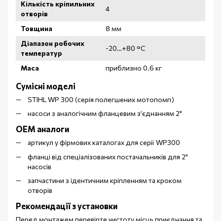
Кількість кріпильних
4
отворів
Товщина
8 мм
Діапазон робочих
-20…+80 °C
температур
Маса
приблизно 0.6 кг
Сумісні моделі
STIHL WP 300 (серія полегшених мотопомп)
насоси з аналогічним фланцевим з’єднанням 2"
OEM аналоги
артикул у фірмових каталогах для серії WP300
фланці від спеціалізованих постачальників для 2"
насосів
запчастини з ідентичним кріпленням та кроком
отворів
Рекомендації з установки
Перед монтажем перевірте чистоту місць приєднання та