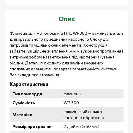
Опис
Фланець для мотопомпи STIHL WP300 — важлива деталь
для правильного приєднання насосного блоку до
патрубків та ущільнюючих елементів. Конструкція
забезпечує щільне зчеплення, мінімізує ризик протікання і
витримує робочі навантаження під час перекачування
рідини. Деталь підходить для заміни зношених
сполучних елементів і повертає герметичність системи
без складного втручання.
Характеристики
Тип приладдя
фланець
Сумісність
WP 300
алюмінієвий сплав з
Матеріал
анодною обробкою
Розмір приєднання
2 дюйми (≈50 мм)