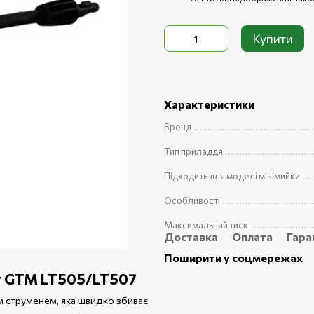
Купити
Характеристики
Бренд
Тип приладдя
Підходить для моделі мінімийки
Особливості
Максимальний тиск
Доставка
Оплата
Гара
Поширити у соцмережах
/т GTM LT505/LT507
 струменем, яка швидко збиває