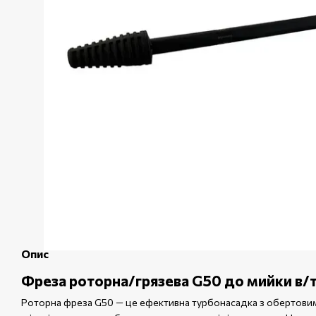
Опис
Фреза роторна/грязева G50 до мийки в
Роторна фреза G50 — це ефективна турбонасадка з обертовим