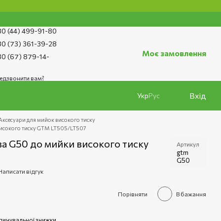
0 (44) 499-91-80
0 (73) 361-39-28
Моє замовлення
0 (67) 879-14-
едзвонити вам?
Вхід
Укр
Рус
Аксесуари для мийок високого тиску
високого тиску GTM LT505/LT507
а G50 до мийки високого тиску
Артикул
gtm
G50
Написати відгук
Порівняти
В бажання
пичувальної знижки