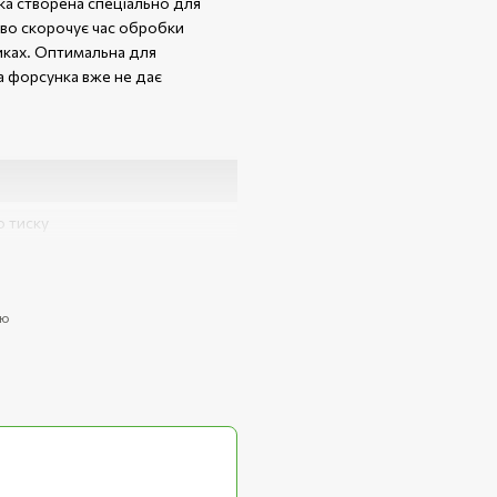
ка створена спеціально для
єво скорочує час обробки
тиках. Оптимальна для
а форсунка вже не дає
о тиску
ою
а ефективність очищення