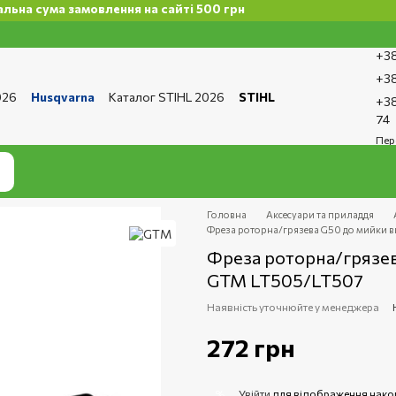
ума замовлення на сайті 500 грн
+38
+38
026
Husqvarna
Каталог STIHL 2026
STIHL
+38
та і доставка
Обмін та повернення
Контакти
74
ро магазин
Бренди
Статті
Статті з ремонту
Пер
тика конфіденційності
Головна
Аксесуари та приладдя
Фреза роторна/грязева G50 до мийки 
Фреза роторна/грязев
GTM LT505/LT507
Наявність уточнюйте у менеджера
272 грн
Увійти
для відображення нако
%