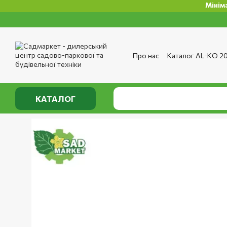
Мінімальна с
Перейти до основного контенту
Про нас
Каталог AL-KO 2
Сервіс та ремонт
Опла
Сертифікати
Відгуки п
Публічний договір
Полі
КАТАЛОГ