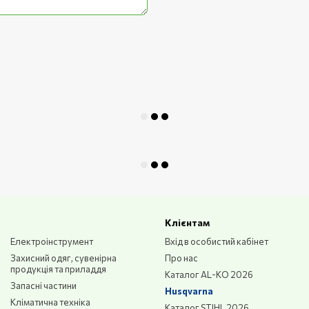
ю адаптера G50.
стання турбонасадок цього
иску аналогічного класу.
йок відповідної
Клієнтам
Електроінструмент
Вхід в особистий кабінет
ього типу для сумісних систем.
Захисний одяг, сувенірна
Про нас
продукція та приладдя
Каталог AL-KO 2026
Запасні частини
Husqvarna
ементів пістолета та стан
Кліматична техніка
Каталог STIHL 2026