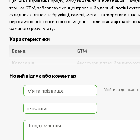
щільні нашарування бруду, моху та налиплі відкладення. Насад
техніки GTM, забезпечує концентрований ударний потік і сутт
складних ділянок на бруківці, камені, металі та жорстких плас
періодичного інтенсивного очищення, коли стандартна віялов
бажаного результату.
Характеристики
Бренд
GTM
Категорія
Аксесуари для мийок високог
Тип
Фреза роторна
Новий відгук або коментар
Підходить для
GTM LT505, GTM LT507
Увійти за допомог
Особливості
Роторне обертання; підвищен
Максимальний тиск
160 бар
Макс. температура води
60 °C
Матеріал корпусу
Ударостійкий пластик