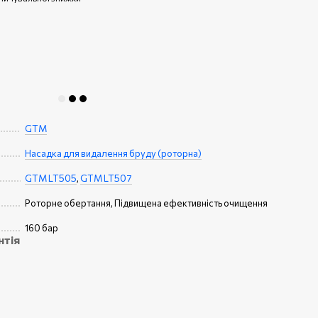
GTM
Насадка для видалення бруду (роторна)
GTM LT505
,
GTM LT507
Роторне обертання, Підвищена ефективність очищення
160 бар
нтія