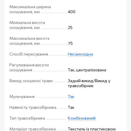
Максимальна ширина
скошування, мм
400
Мінімальна висота
скошування, мм
25
Максимальна висота
скошування, мм
75
Спосіб пересування
Несамохідна
Регулювання висоти
скошування
Так, централізована
Викид скошеної трави
Задній викид/Викид у
травозбірник
Мульчування
Так
Наявність травозбірника
Так
Тип травозбірника
Комбінований
Матеріал травозбірника
Текстиль із пластиковою