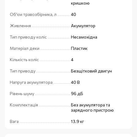
кришкою
Об'єм травозбірника, л
40
Живлення
Акумулятор
Тип приводу коліс
Несамохідна
Матеріал деки
Пластик
Кількість коліс
4
Тип приводу
Безщітковий двигун
Напруга акумулятора
40 В
Рівень шуму
96 дБ
Комплектація
Без акумулятора та
зарядного пристрою
Вага
13.9 кг