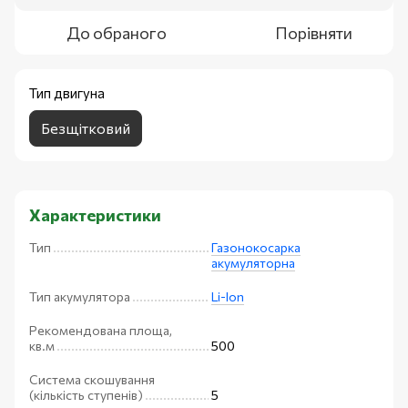
До обраного
Порівняти
Тип двигуна
Безщітковий
Характеристики
Тип
Газонокосарка
акумуляторна
Тип акумулятора
Li-Ion
Рекомендована площа,
кв.м
500
Система скошування
(кількість ступенів)
5