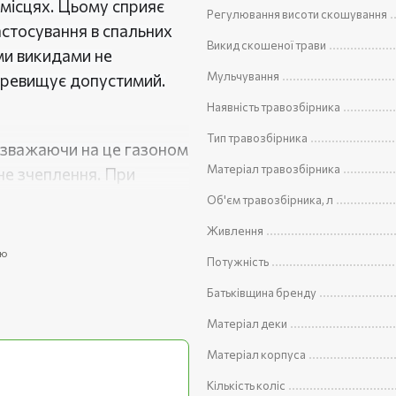
 місцях. Цьому сприяє
Регулювання висоти скошування
стосування в спальних
Викид скошеної трави
ми викидами не
Мульчування
перевищує допустимий.
Наявність травозбірника
Тип травозбірника
езважаючи на це газоном
Матеріал травозбірника
е зчеплення. При
е залишається. Відмінно
Об'єм травозбірника, л
остях.
Живлення
ся смуга шириною 360
ою
Потужність
 13-60 мм, це дозволяє
Батьківщина бренду
о наповнювати
Матеріал деки
анини. Опорожняється
Матеріал корпуса
Кількість коліс