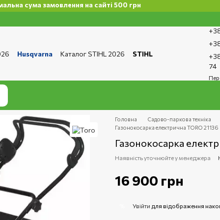
сума замовлення на сайті 500 грн
+38
+38
026
Husqvarna
Каталог STIHL 2026
STIHL
+38
та і доставка
Обмін та повернення
Контакти
74
ро магазин
Бренди
Статті
Статті з ремонту
Пер
тика конфіденційності
Головна
Садово-паркова техніка
Газонокосарка електрична TORO 21136
Газонокосарка елект
Наявність уточнюйте у менеджера
16 900 грн
Увійти
для відображення нако
%