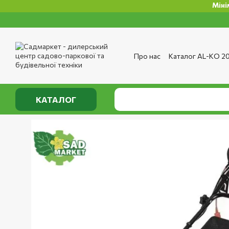
Мінімальна 
Перейти до основного контенту
Про нас
Каталог AL-KO 2
Сервіс та ремонт
Опла
Сертифікати
Відгуки п
Публічний договір
Полі
КАТАЛОГ