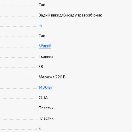
Так
Задній викид/Викид у травозбірник
Ні
Так
М'який
Тканина
38
Мережа 220 В
1400 Вт
США
Пластик
Пластик
4