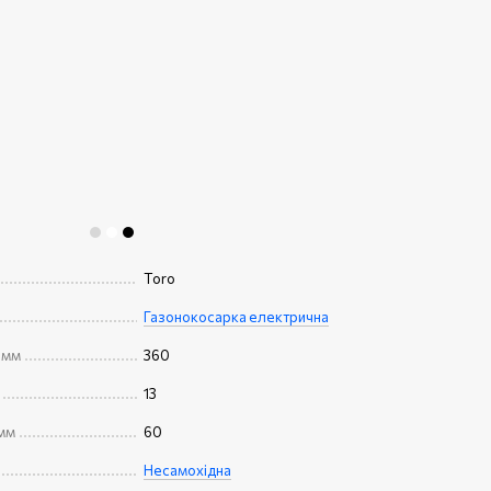
Toro
Газонокосарка електрична
 мм
360
13
 мм
60
Несамохідна