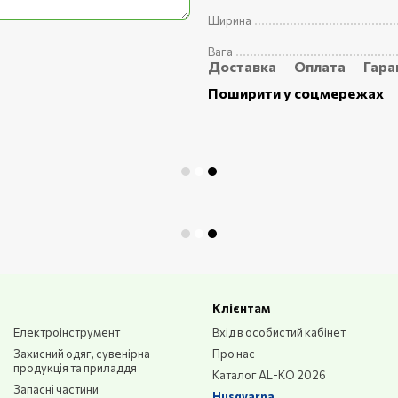
Ширина
Вага
Доставка
Оплата
Гара
Поширити у соцмережах
Клієнтам
Електроінструмент
Вхід в особистий кабінет
Захисний одяг, сувенірна
Про нас
продукція та приладдя
Каталог AL-KO 2026
Запасні частини
Husqvarna