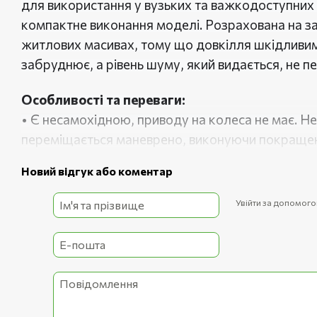
для використання у вузьких та важкодоступних
компактне виконання моделі. Розрахована на за
житлових масивах, тому що довкілля шкідливи
забруднює, а рівень шуму, який видається, не 
Особливості та переваги:
• Є несамохідною, приводу на колеса не має. Н
переміщається маневрено, виконуючи покращен
пересуванні поверхня не ушкоджується, слідів н
Новий відгук або коментар
маневрує техніка по пагорбах та схилах, нерівн
• Ніжова ріжуча система за прохід захоплюєть
Увійти за допомог
мм. Висота скошування регулюється в діапазоні
враховувати особливості місцевості.
• Зрізаний матеріал можна викидати назад, аб
травозбірник об'ємом 38 л,
виготовлений із тк
контейнер від рослинності швидко та просто.