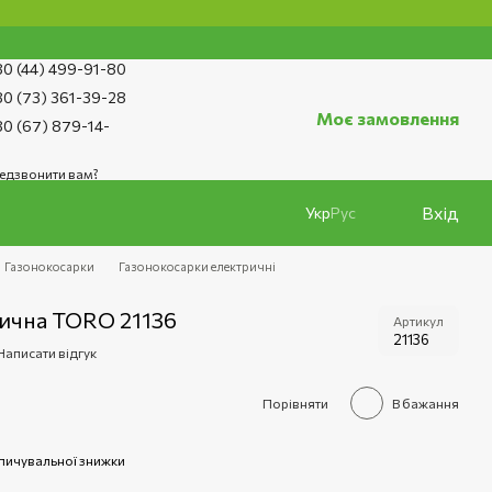
0 (44) 499-91-80
0 (73) 361-39-28
Моє замовлення
0 (67) 879-14-
едзвонити вам?
Вхід
Укр
Рус
Газонокосарки
Газонокосарки електричні
рична TORO 21136
Артикул
21136
Написати відгук
Порівняти
В бажання
пичувальної знижки