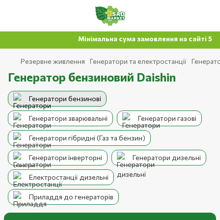
Мінімальна сума замовлення на сайті 500 г
Резервне живлення
Генератори та електростанції
Генерат
Генератор бензиновий Daishin
Генератори бензинові
Генератори зварювальні
Генератори газові
Генератори гібридні (Газ та бензин)
Генератори інверторні
Генератори дизельні
Електростанції дизельні
Приладдя до генераторів