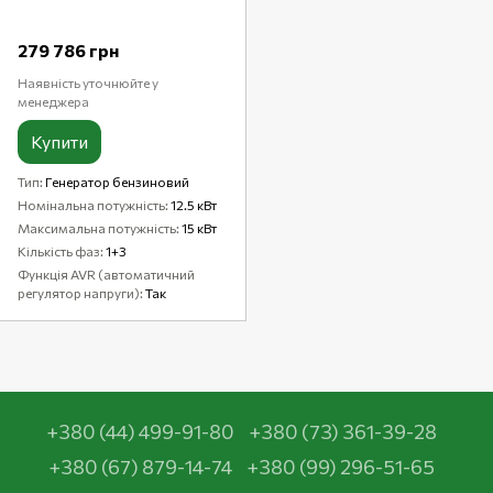
279 786 грн
Наявність уточнюйте у
менеджера
Купити
Тип
Генератор бензиновий
Номінальна потужність
12.5 кВт
Максимальна потужність
15 кВт
Кількість фаз
1+3
Функція AVR (автоматичний
регулятор напруги)
Так
+380 (44) 499-91-80
+380 (73) 361-39-28
+380 (67) 879-14-74
+380 (99) 296-51-65