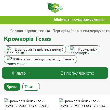
Мінімальна сума замовлення на са
Садово-паркова техніка
Дернорізи (підрізники дерну) та к
Кромкоріз Texas
Дернорізи (підрізчики дерну)
Кромкорізи
Запасні частини до дернопідрізників
Фільтр
За популярністю
1
Бренд
Texas