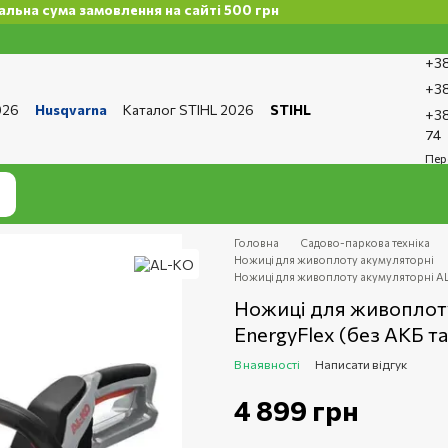
ума замовлення на сайті 500 грн
+38
+38
026
Husqvarna
Каталог STIHL 2026
STIHL
+38
та і доставка
Обмін та повернення
Контакти
74
ро магазин
Бренди
Статті
Статті з ремонту
Пер
тика конфіденційності
Головна
Садово-паркова техніка
Ножиці для живоплоту акумуляторні
Ножиці для живоплоту акумуляторні AL-
Ножиці для живоплот
ЕnergyFlex (без АКБ та
В наявності
Написати відгук
4 899 грн