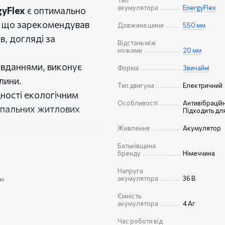
Тип
акумулятора
EnergyFlex
yFlex
є оптимально
, що зарекомендував
Довжина шини
550 мм
в, догляді за
Відстань між
ножами
20 мм
авданнями, виконує
Форма
Звичайні
лини.
Тип двигуна
Електричний
дності екологічним
Особливості
Антивібраційн
 спальних житлових
Підходить дл
Живлення
Акумулятор
Батьківщина
gyFlex:
бренду
Німеччина
я кущам потрібної
Напруга
ни вуже, а з нижньої
акумулятора
36 В
ою
ього листя через брак
Ємність
акумулятора
4 Аг
Час роботи від