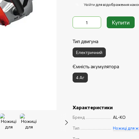
Увійти
для відображення нако
%
Купити
Тип двигуна
Електричний
Ємність акумулятора
4 Аг
Характеристики
Бренд
AL-KO
Тип
Ножиці для ж