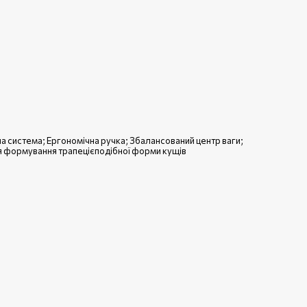
а система; Ергономічна ручка; Збалансований центр ваги;
я формування трапецієподібної форми кущів