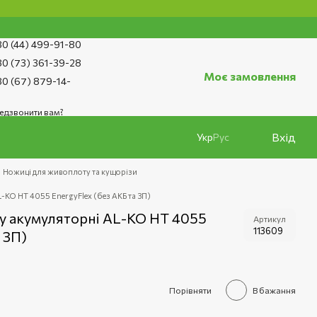
0 (44) 499-91-80
0 (73) 361-39-28
Моє замовлення
0 (67) 879-14-
едзвонити вам?
Вхід
Укр
Рус
Ножиці для живоплоту та кущорізи
KO HT 4055 ЕnergyFlex (без АКБ та ЗП)
у акумуляторні AL-KO HT 4055
Артикул
113609
 ЗП)
Порівняти
В бажання