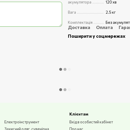
акумулятора
120 хв
Вага
2.5 кг
Комплектація
Без акумулят
Доставка
Оплата
Гара
Поширити у соцмережах
вного поглинання
шування кусторізу в
ісковзує.
Клієнтам
Електроінструмент
Вхід в особистий кабінет
Захисний одяг, сувенірна
Про нас