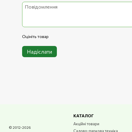
Оцініть товар
Надіслати
• Зручність у роботі досягається за рахунок по
вібрації, яка виникає, а також ідеального розта
руках. Центр ваги збалансований, рукоятка не з
КАТАЛОГ
Акційні товари
© 2012-2026
Садово-паркова техніка