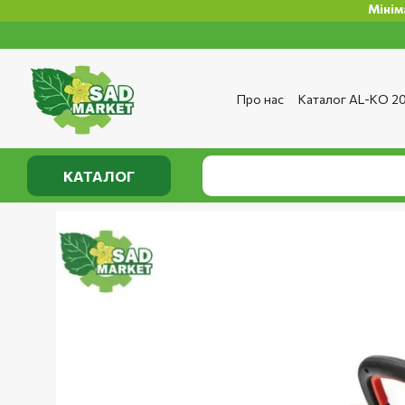
Мінімальна с
Перейти до основного контенту
Про нас
Каталог AL-KO 2
Сервіс та ремонт
Опла
Сертифікати
Відгуки п
Публічний договір
Полі
КАТАЛОГ