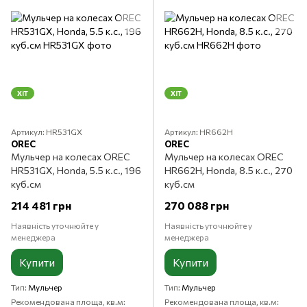
ХІТ
ХІТ
Артикул: HR531GX
Артикул: HR662H
OREC
OREC
Мульчер на колесах OREC
Мульчер на колесах OREC
HR531GX, Honda, 5.5 к.с., 196
HR662H, Honda, 8.5 к.с., 270
куб.см
куб.см
214 481 грн
270 088 грн
Наявність уточнюйте у
Наявність уточнюйте у
менеджера
менеджера
Купити
Купити
Тип
Мульчер
Тип
Мульчер
Рекомендована площа, кв.м
Рекомендована площа, кв.м