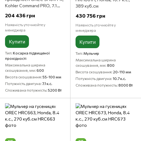
Kohler Command PRO, 7.1
389 куб.см
к.с., 224 куб. см
204 436 грн
430 756 грн
Наявність уточнюйте у
Наявність уточнюйте у
менеджера
менеджера
Купити
Купити
Тип
Косарка підвищеної
Тип
Мульчер
прохідності
Максимальна ширина
Максимальна ширина
скошування, мм
800
скошування, мм
600
Висота скошування
20-110 мм
Висота скошування
55-100 мм
Потужність двигуна
10.7 к.с.
Потужність двигуна
7.1 к.с.
Споживана потужність
8000 Вт
Споживана потужність
5200 Вт
ХІТ