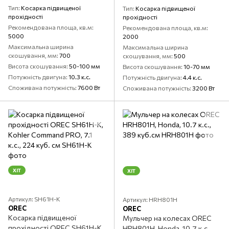
Тип
Косарка підвищеної
Тип
Косарка підвищеної
прохідності
прохідності
Рекомендована площа, кв.м
Рекомендована площа, кв.м
5000
2000
Максимальна ширина
Максимальна ширина
скошування, мм
700
скошування, мм
500
Висота скошування
50-100 мм
Висота скошування
10-70 мм
Потужність двигуна
10.3 к.с.
Потужність двигуна
4.4 к.с.
Споживана потужність
7600 Вт
Споживана потужність
3200 Вт
ХІТ
ХІТ
Артикул: SH61H-K
Артикул: HRH801H
OREC
OREC
Косарка підвищеної
Мульчер на колесах OREC
прохідності OREC SH61H-K,
HRH801H, Honda, 10.7 к.с.,