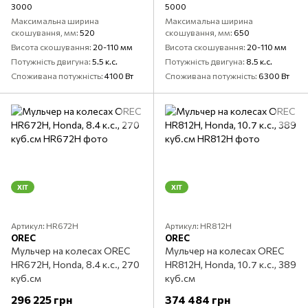
3000
5000
Максимальна ширина
Максимальна ширина
скошування, мм
520
скошування, мм
650
Висота скошування
20-110 мм
Висота скошування
20-110 мм
Потужність двигуна
5.5 к.с.
Потужність двигуна
8.5 к.с.
Споживана потужність
4100 Вт
Споживана потужність
6300 Вт
ХІТ
ХІТ
Артикул: HR672H
Артикул: HR812H
OREC
OREC
Мульчер на колесах OREC
Мульчер на колесах OREC
HR672H, Honda, 8.4 к.с., 270
HR812H, Honda, 10.7 к.с., 389
куб.см
куб.см
296 225 грн
374 484 грн