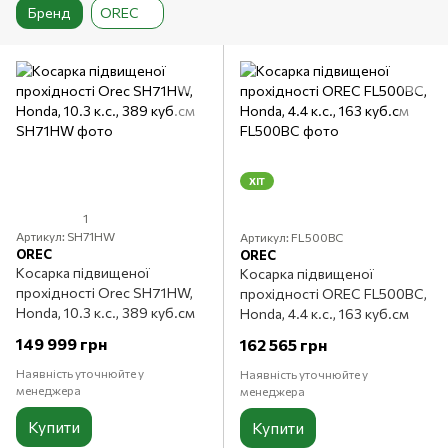
Бренд
OREC
ХІТ
1
Артикул: SH71HW
Артикул: FL500BC
OREC
OREC
Косарка підвищеної
Косарка підвищеної
прохідності Orec SH71HW,
прохідності OREC FL500BC,
Honda, 10.3 к.с., 389 куб.см
Honda, 4.4 к.с., 163 куб.см
149 999 грн
162 565 грн
Наявність уточнюйте у
Наявність уточнюйте у
менеджера
менеджера
Купити
Купити