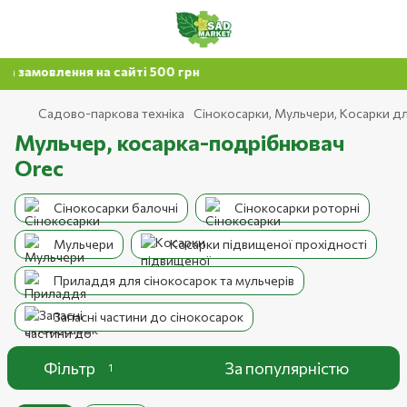
мовлення на сайті 500 грн
Садово-паркова техніка
Сінокосарки, Мульчери, Косарки дл
Мульчер, косарка-подрібнювач
Orec
Сінокосарки балочні
Сінокосарки роторні
Мульчери
Косарки підвищеної прохідності
Приладдя для сінокосарок та мульчерів
Запасні частини до сінокосарок
Фільтр
За популярністю
1