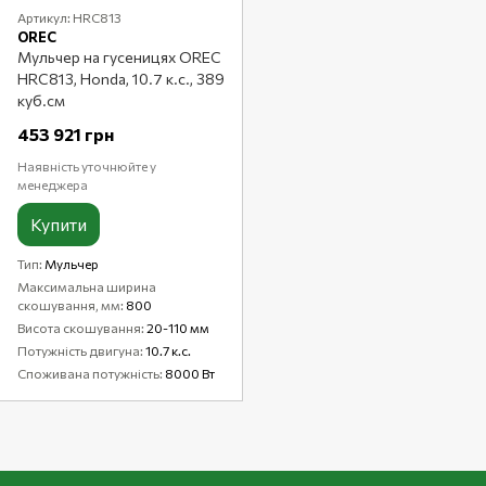
Артикул: HRC813
OREC
Мульчер на гусеницях OREC
HRC813, Honda, 10.7 к.с., 389
куб.см
453 921 грн
Наявність уточнюйте у
менеджера
Купити
Тип
Мульчер
Максимальна ширина
скошування, мм
800
Висота скошування
20-110 мм
Потужність двигуна
10.7 к.с.
Споживана потужність
8000 Вт