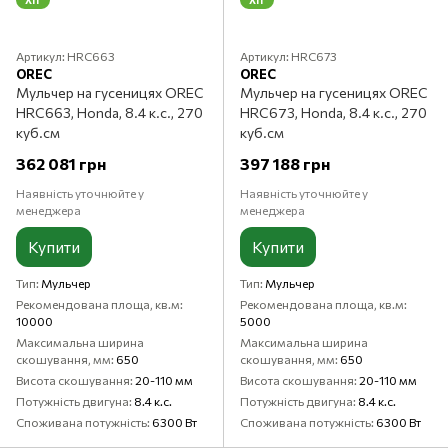
ХІТ
Артикул: HRC663
Артикул: HRC673
OREC
OREC
Мульчер на гусеницях OREC
Мульчер на гусеницях OREC
HRC663, Honda, 8.4 к.с., 270
HRC673, Honda, 8.4 к.с., 270
куб.см
куб.см
362 081 грн
397 188 грн
Наявність уточнюйте у
Наявність уточнюйте у
менеджера
менеджера
Купити
Купити
Тип
Мульчер
Тип
Мульчер
Рекомендована площа, кв.м
Рекомендована площа, кв.м
10000
5000
Максимальна ширина
Максимальна ширина
скошування, мм
650
скошування, мм
650
Висота скошування
20-110 мм
Висота скошування
20-110 мм
Потужність двигуна
8.4 к.с.
Потужність двигуна
8.4 к.с.
Споживана потужність
6300 Вт
Споживана потужність
6300 Вт