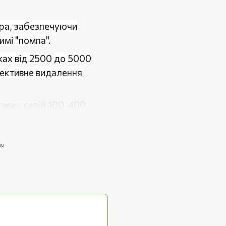
тра, забезпечуючи
имі "помпа".
жах від 2500 до 5000
фективне видалення
иску серій 100-400,
ання.
ою