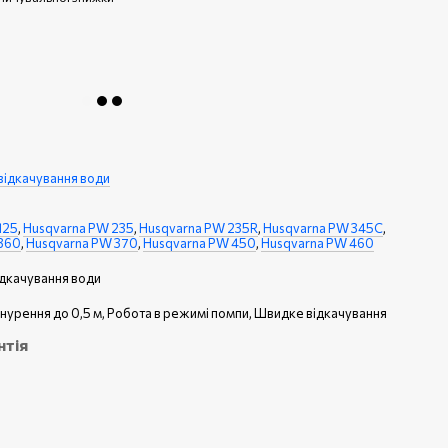
відкачування води
125
,
Husqvarna PW 235
,
Husqvarna PW 235R
,
Husqvarna PW 345C
,
360
,
Husqvarna PW 370
,
Husqvarna PW 450
,
Husqvarna PW 460
ідкачування води
нурення до 0,5 м, Робота в режимі помпи, Швидке відкачування
нтія