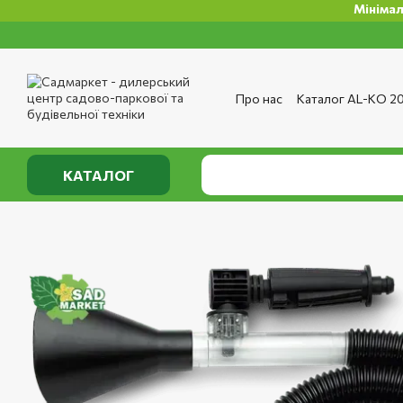
Мінімальна сум
Перейти до основного контенту
Про нас
Каталог AL-KO 2
Сервіс та ремонт
Опла
Сертифікати
Відгуки п
Публічний договір
Полі
КАТАЛОГ