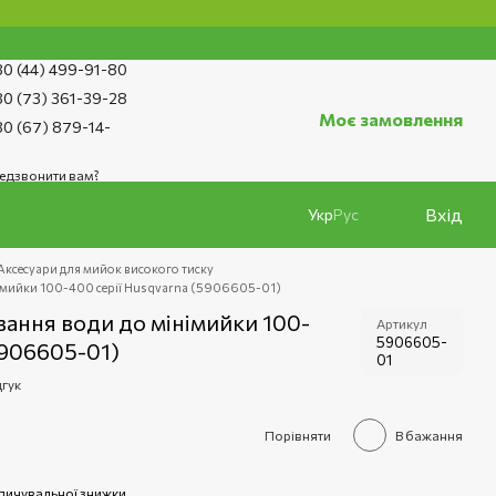
0 (44) 499-91-80
0 (73) 361-39-28
Моє замовлення
0 (67) 879-14-
едзвонити вам?
Вхід
Укр
Рус
Аксесуари для мийок високого тиску
німийки 100-400 серії Husqvarna (5906605-01)
вання води до мінімийки 100-
Артикул
5906605-
5906605-01)
01
дгук
е
Порівняти
В бажання
пичувальної знижки