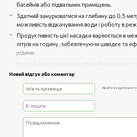
басейнів або підвальних приміщень.
Здатний занурюватися на глибину до 0,5 ме
можливість відкачування води і роботу в реж
Продуктивність цієї насадки варіюється в ме
літрів на годину, забезпечуючи швидке та е
рідини.
Розроблено спеціально для мийок високого т
забезпечуючи сумісність і простоту використ
Новий відгук або коментар
Увійти за допомог