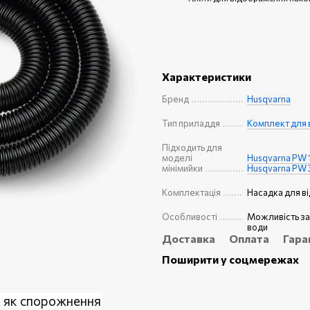
Характеристики
Бренд
Husqvarna
Тип приладдя
Комплект для 
Підходить для
моделі
Husqvarna PW 
мінімийки
Husqvarna PW 
Комплектація
Насадка для в
Особливості
Можливість за
води
Доставка
Оплата
Гара
Поширити у соцмережах
х як спорожнення