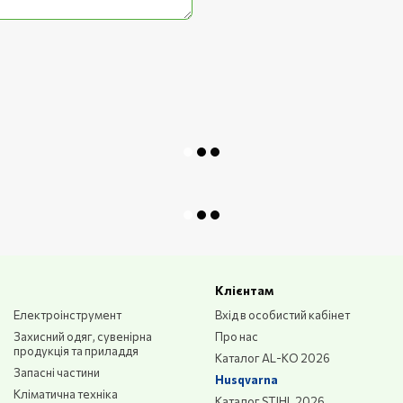
Клієнтам
Електроінструмент
Вхід в особистий кабінет
Захисний одяг, сувенірна
Про нас
продукція та приладдя
Каталог AL-KO 2026
Запасні частини
Husqvarna
Кліматична техніка
Каталог STIHL 2026