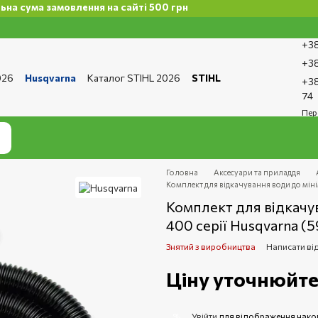
а замовлення на сайті 500 грн
+38
+38
026
Husqvarna
Каталог STIHL 2026
STIHL
+38
та і доставка
Обмін та повернення
Контакти
74
ро магазин
Бренди
Статті
Статті з ремонту
Пер
тика конфіденційності
Головна
Аксесуари та приладдя
Комплект для відкачування води до мі
Комплект для відкачу
400 серії Husqvarna (
Знятий з виробництва
Написати ві
Ціну уточнюйт
Увійти
для відображення нако
%