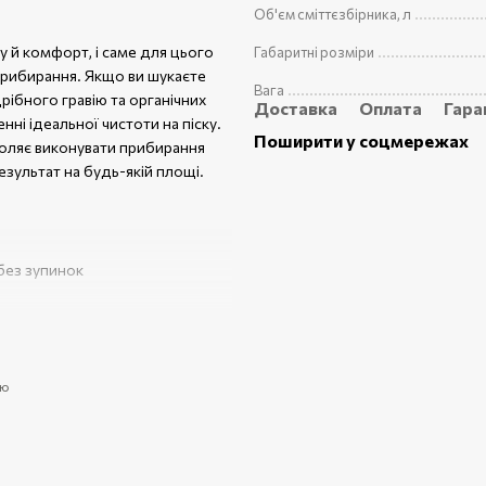
Об'єм сміттєзбірника, л
 й комфорт, і саме для цього
Габаритні розміри
 прибирання. Якщо ви шукаєте
Вага
рібного гравію та органічних
Доставка
Оплата
Гара
нні ідеальної чистоти на піску.
Поширити у соцмережах
оляє виконувати прибирання
езультат на будь-якій площі.
без зупинок
ь
ибиральна
ою
х територіях, базах відпочинку,
ми забруднень, забезпечуючи не
ехнологічні рішення, застосовані
іших фракцій сміття від піску,