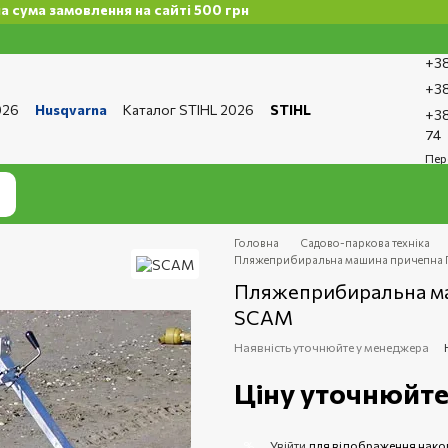
амовлення на сайті 500 грн
+38
+38
026
Husqvarna
Каталог STIHL 2026
STIHL
+38
та і доставка
Обмін та повернення
Контакти
74
ро магазин
Бренди
Статті
Статті з ремонту
Пер
тика конфіденційності
Головна
Садово-паркова техніка
Пляжеприбиральна машина причепна Пі
Пляжеприбиральна маш
SCAM
Наявність уточнюйте у менеджера
Ціну уточнюйт
Увійти
для відображення нако
%