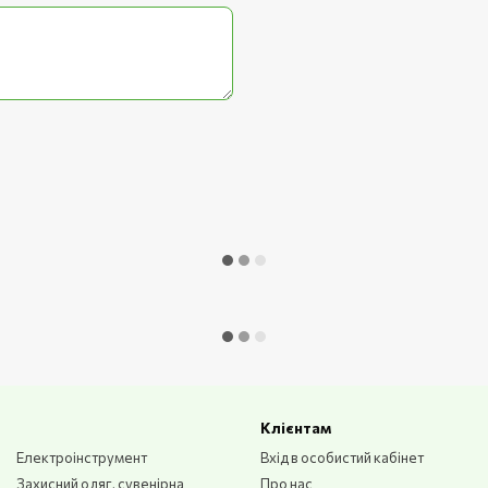
дає можливість використовувати
сть причепної конструкції
и.
ляжу
і ефективність, надійність і
я обслуговування пляжних
шина причепна
Клієнтам
Електроінструмент
Вхід в особистий кабінет
Захисний одяг, сувенірна
Про нас