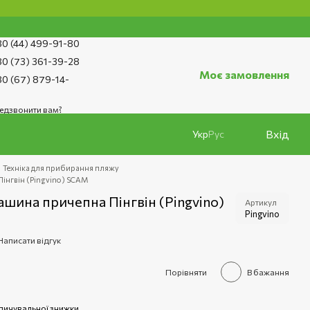
0 (44) 499-91-80
0 (73) 361-39-28
Моє замовлення
0 (67) 879-14-
едзвонити вам?
Вхід
Укр
Рус
Техніка для прибирання пляжу
нгвін (Pingvino) SCAM
ина причепна Пінгвін (Pingvino)
Артикул
Pingvino
Написати відгук
е
Порівняти
В бажання
пичувальної знижки