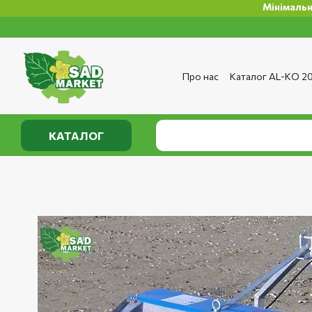
Мінімальна сума з
Перейти до основного контенту
Про нас
Каталог AL-KO 2
Сервіс та ремонт
Опла
Сертифікати
Відгуки п
Публічний договір
Полі
КАТАЛОГ