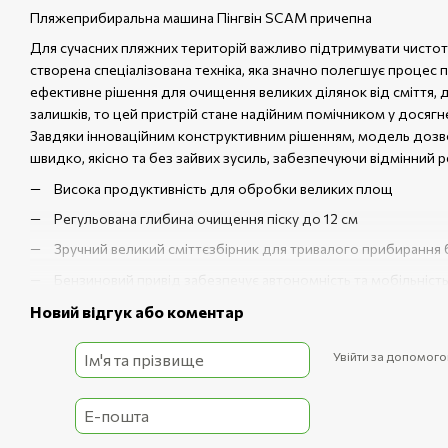
Пляжеприбиральна машина Пінгвін SCAM причепна
Для сучасних пляжних територій важливо підтримувати чистоту
створена спеціалізована техніка, яка значно полегшує процес
ефективне рішення для очищення великих ділянок від сміття, д
залишків, то цей пристрій стане надійним помічником у досягне
Завдяки інноваційним конструктивним рішенням, модель дозв
швидко, якісно та без зайвих зусиль, забезпечуючи відмінний р
Висока продуктивність для обробки великих площ
Регульована глибина очищення піску до 12 см
Зручний великий сміттєзбірник для тривалого прибирання 
Бензиновий привід забезпечує автономність та мобільніст
Міцна і надійна конструкція для тривалого використання
Новий відгук або коментар
SCAM Пінгвін машина причепна пляжепр
Увійти за допомог
Така техніка ідеально підходить для використання на курортни
громадських пляжах. Вона легко справляється з різними типа
лише естетику, а й підвищення гігієнічності зони відпочинку. Т
у цій моделі, сприяють ефективному відділенню навіть найдрібн