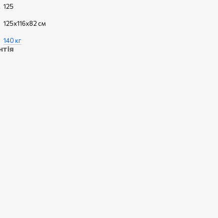
125
125x116x82 см
140 кг
нтія