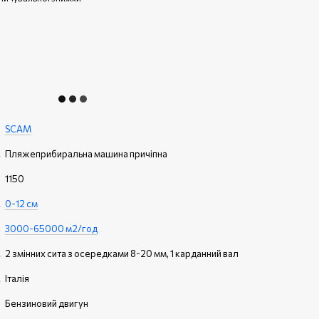
SCAM
Пляжеприбиральна машина причіпна
1150
0-12 см
3000-65000 м2/год
2 змінних сита з осередками 8-20 мм, 1 карданний вал
Італія
Бензиновий двигун