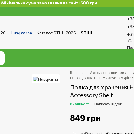
альна сума замовлення на сайті 500 грн
+38
+38
026
Husqvarna
Каталог STIHL 2026
STIHL
+38
та і доставка
Обмін та повернення
Контакти
74
ро магазин
Бренди
Статті
Статті з ремонту
Пер
тика конфіденційності
Головна
Аксесуари та приладдя
Полка для хранения Husqvarna Aspire St
Полка для хранения Hu
Accessory Shelf
В наявності
Написати відгук
849 грн
Увійти
для відображення нако
%