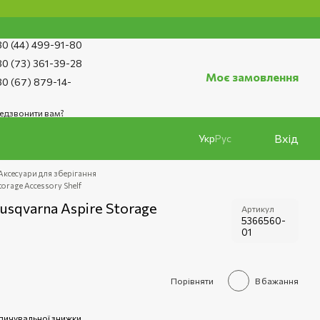
0 (44) 499-91-80
0 (73) 361-39-28
Моє замовлення
0 (67) 879-14-
едзвонити вам?
Вхід
Укр
Рус
Аксесуари для зберігання
orage Accessory Shelf
sqvarna Aspire Storage
Артикул
5366560-
01
Порівняти
В бажання
пичувальної знижки