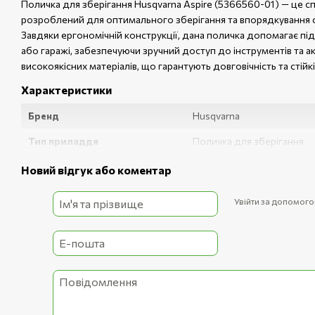
Поличка для зберігання Husqvarna Aspire (5366560-01) — це сп
розроблений для оптимального зберігання та впорядкування сад
Завдяки ергономічній конструкції, дана поличка допомагає пі
або гаражі, забезпечуючи зручний доступ до інструментів та а
високоякісних матеріалів, що гарантують довговічність та стій
Характеристики
Бренд
Husqvarna
Тип приладдя
Поличка для зберігання
Матеріал
Метал з полімерним покр
Новий відгук або коментар
Сумісність
Серія Husqvarna Aspire
Увійти за допомог
Максимальне навантаження
До 15 кг
Кріплення
Настінне, комплект для м
Габарити (Д×Ш×В)
385×120×70 мм
Артикул
5366560-01