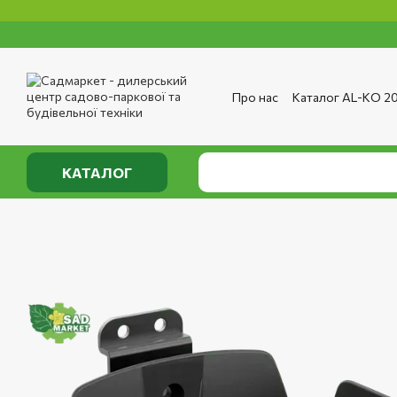
Мінім
Перейти до основного контенту
Про нас
Каталог AL-KO 2
Сервіс та ремонт
Опла
Сертифікати
Відгуки п
Публічний договір
Полі
КАТАЛОГ