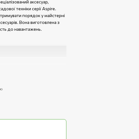
еціалізований аксесуар,
ової техніки серії Aspire.
дтримувати порядок у майстерні
ксесуарів. Вона виготовлена з
кість до навантажень.
иттям
ою
онтажу входить у комплект