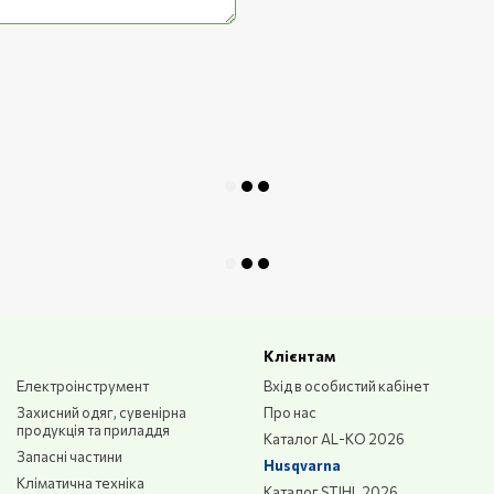
льна для системи Aspire
Клієнтам
для монтажу та витримує
Електроінструмент
Вхід в особистий кабінет
Захисний одяг, сувенірна
Про нас
продукція та приладдя
Каталог AL-KO 2026
 з поличкою.
Запасні частини
Husqvarna
Кліматична техніка
Каталог STIHL 2026