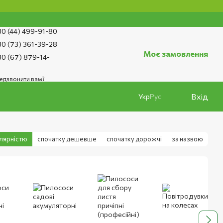
0 (44) 499-91-80
0 (73) 361-39-28
Моє замовлення
0 (67) 879-14-
едзвонити вам?
Вхід
Укр
Рус
улярністю
спочатку дешевше
спочатку дорожчі
за назвою