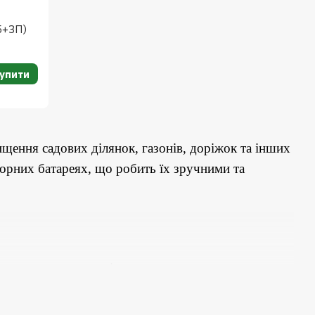
Б+ЗП)
упити
ищення садових ділянок, газонів, доріжок та інших
торних батареях, що робить їх зручними та
ж мають малу вагу і довго тримають заряд.
використання.