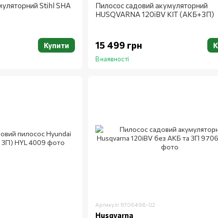
уляторний Stihl SHA
Пилосос садовий акумуляторний
HUSQVARNA 120iBV KIT (АКБ+ЗП)
15 499 грн
Купити
К
В наявності
Артикул: 9706498-02
Husqvarna