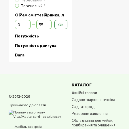
Пересувний
Ергономічний диз
Переносний
8
Відсутність дроті
Об'єм сміттєзбірника, л
Від Об'єм сміттєзбірника, л
До Об'єм сміттєзбірника, л
Легкі та компактн
ОК
Працюють без вик
Потужність
Нижчий рівень шу
Потужність двигуна
Вага
КАТАЛОГ
Акційні товари
© 2012-2026
Садово-паркова техніка
Приймаємо до оплати
Сад та город
Резервне живлення
Обладнання для мийки,
прибирання та очищення
Мобільна версія