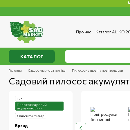
Мінімальна
Перейти до основного контенту
Про нас
Каталог AL-KO 2
Сервіс та ремонт
Опла
Сертифікати
Відгуки п
Публічний договір
Полі
КАТАЛОГ
Головна
Садово-паркова техніка
Пилососи садові та повітродувки
Садовий пилосос акумуля
Тип:
Пилосос садовий
акумуляторний
Очистити фільтр
Бренд