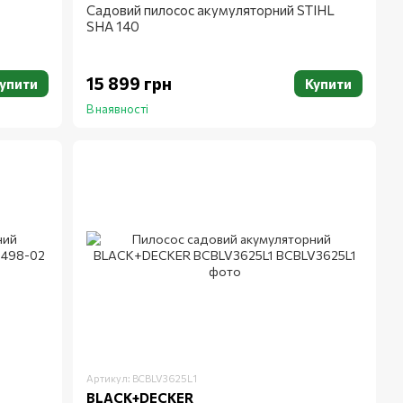
Садовий пилосос акумуляторний STIHL
SHA 140
15 899 грн
упити
Купити
В наявності
Артикул: BCBLV3625L1
BLACK+DECKER