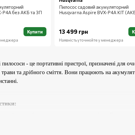
Husqvarna
муляторний
Пилосос садовий акумуляторний
X-P4A без АКБ та ЗП
Husqvarna Aspire BVX-P4A KIT (АК
13 499 грн
Купити
К
менеджера
Наявність уточнюйте у менеджера
 пилососи - це портативні пристрої, призначені для оч
, трави та дрібного сміття. Вони працюють на акумуля
станні.
стики:
валий час роботи та високу продуктивність. Вони тако
чні ручки роблять пристрій комфортним для тривалого 