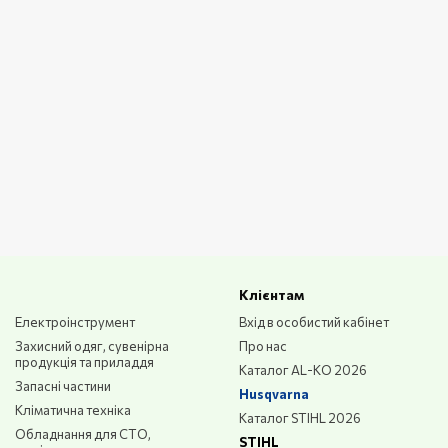
айн з антивібраційними системами для зниження втом
в гарантує свободу пересування по саду.
і, вони легко транспортуються та зберігаються.
идів шкідливих речовин, що робить їх безпечними дл
му, що важливо для використання в житлових зонах.
Клієнтам
Електроінструмент
Вхід в особистий кабінет
Захисний одяг, сувенірна
Про нас
продукція та приладдя
Каталог AL-KO 2026
Запасні частини
Husqvarna
Кліматична техніка
Каталог STIHL 2026
Обладнання для СТО,
STIHL