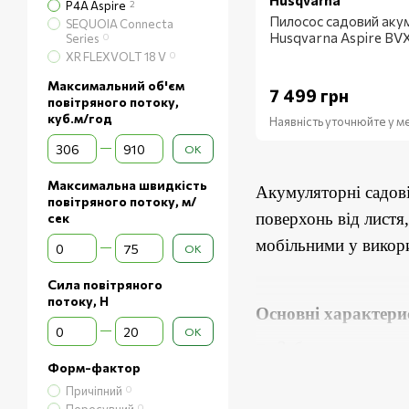
Husqvarna
P4A Aspire
2
Пилосос садовий аку
SEQUOIA Connecta
Husqvarna Aspire BV
Series
0
XR FLEXVOLT 18 V
0
Максимальний об'єм
7 499 грн
повітряного потоку,
куб.м/год
Наявність уточнюйте у 
Від Максимальний об'єм повітряного потоку, куб.м/год
До Максимальний об'єм повітряного потоку, куб.м/год
ОК
Максимальна швидкість
Акумуляторні садові
повітряного потоку, м/
поверхонь від листя
сек
Від Максимальна швидкість повітряного потоку, м/сек
До Максимальна швидкість повітряного потоку, м/сек
мобільними у викори
ОК
Сила повітряного
потоку, Н
Основні характери
Від Сила повітряного потоку, Н
До Сила повітряного потоку, Н
ОК
Забезпечують три
Форм-фактор
Легка вага і зру
Причіпний
0
0