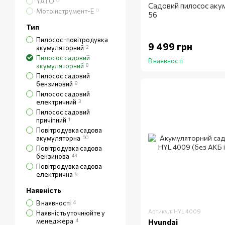
YATO
0
Садовий пилосос акум
Мотоінструмент-E
0
56
Тип
Пилосос-повітродувка
9 499 грн
акумуляторний
2
Пилосос садовий
В наявності
акумуляторний
8
Пилосос садовий
бензиновий
8
Пилосос садовий
електричний
3
Пилосос садовий
причіпний
1
Повітродувка садова
акумуляторна
50
Повітродувка садова
бензинова
43
Повітродувка садова
електрична
6
Наявність
В наявності
4
Артикул: HYL 4009
Наявність уточнюйте у
менеджера
4
Hyundai