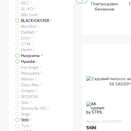
AEG
0
Повітродувки
AL-KO
0
бензинові
Billy Goat
0
BLACK+DECKER
1
Blue Bird
0
DeWalt
0
Echo
0
GTM
0
Hecht
0
Husqvarna
4
Hyundai
1
Iron Angel
0
Maruyama
0
Mowox
0
Oleo-Mac
0
Oregon
0
SEQUOIA
0
Solo
0
Solo by AL-KO
0
Stiga
0
Stihl
2
Артикул: SA020117104
Toro
0
Stihl