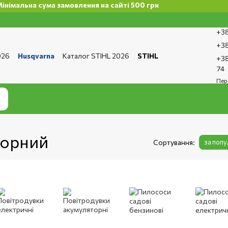
 сума замовлення на сайті 500 грн
+38
+38
026
Husqvarna
Каталог STIHL 2026
STIHL
+38
та і доставка
Обмін та повернення
Контакти
74
ро магазин
Бренди
Статті
Статті з ремонту
Пер
тика конфіденційності
торний
Сортування:
за поп