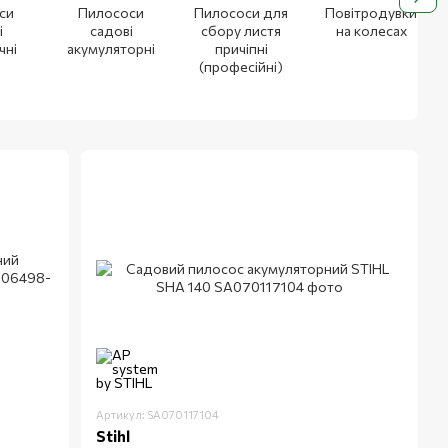
си
Пилососи
Пилососи для
Повітродувки
і
садові
сбору листя
на колесах
чні
акумуляторні
причіпні
(професійні)
Артикул: SA070117104
Stihl