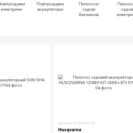
Повітродувки
Повітродувки
Пилососи
Пилосо
електричні
акумуляторні
садові
садов
бензинові
електри
Артикул: 9706498-04
Husqvarna