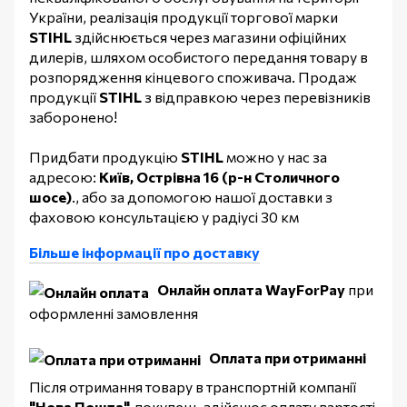
України, реалізація продукції торгової марки
STIHL
здійснюється через магазини офіційних
дилерів, шляхом особистого передання товару в
розпорядження кінцевого споживача. Продаж
продукції
STIHL
з відправкою через перевізників
заборонено!
Придбати продукцію
STIHL
можно у нас за
адресою:
Київ, Острівна 16 (р-н Столичного
шосе)
., або за допомогою нашої доставки з
фаховою консультацією у радіусі 30 км
Більше інформації про доставку
Онлайн оплата WayForPay
при
оформленні замовлення
Оплата при отриманні
Після отримання товару в транспортній компанії
"Нова Пошта",
покупець здійснює оплату вартості