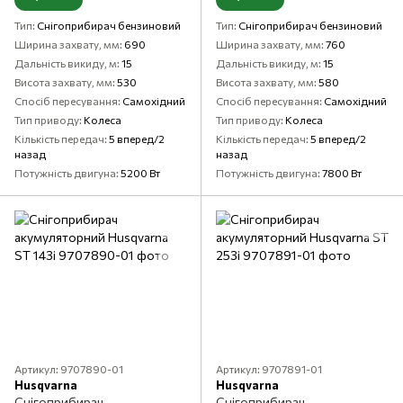
Тип
Снігоприбирач бензиновий
Тип
Снігоприбирач бензиновий
Ширина захвату, мм
690
Ширина захвату, мм
760
Дальність викиду, м
15
Дальність викиду, м
15
Висота захвату, мм
530
Висота захвату, мм
580
Спосіб пересування
Самохідний
Спосіб пересування
Самохідний
Тип приводу
Колеса
Тип приводу
Колеса
Кількість передач
5 вперед/2
Кількість передач
5 вперед/2
назад
назад
Потужність двигуна
5200 Вт
Потужність двигуна
7800 Вт
Артикул: 9707890-01
Артикул: 9707891-01
Husqvarna
Husqvarna
Снігоприбирач
Снігоприбирач