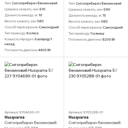
Тип
Снігоприбирач бензиновий
Тип
Снігоприбирач бензиновий
Ширина захвату, мм
610
Ширина захвату, мм
690
Дальність викиду, м
10
Дальність викиду, м
15
Висота захвату, мм
580
Висота захвату, мм
580
Спосіб пересування
Самохідний
Спосіб пересування
Самохідний
Тип приводу
Колеса
Тип приводу
Гусениці
Кількість передач
6 вперед/1
Потужність двигуна
8200 Вт
назад
Потужність двигуна
4400 Вт
Артикул: 9704690-01
Артикул: 9705288-01
Husqvarna
Husqvarna
Снігоприбирач бензиновий
Снігоприбирач бензиновий