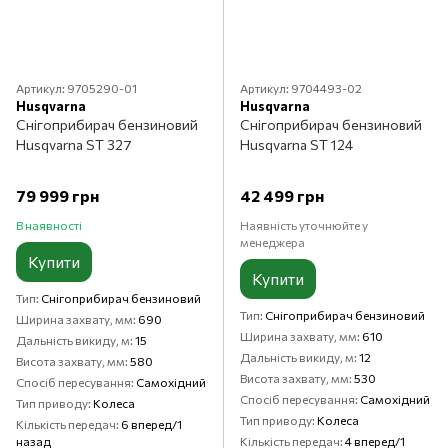
Артикул: 9705290-01
Артикул: 9704493-02
Husqvarna
Husqvarna
Снігоприбирач бензиновий
Снігоприбирач бензиновий
Husqvarna ST 327
Husqvarna ST 124
79 999 грн
42 499 грн
В наявності
Наявність уточнюйте у
менеджера
Купити
Купити
Тип
Снігоприбирач бензиновий
Тип
Снігоприбирач бензиновий
Ширина захвату, мм
690
Ширина захвату, мм
610
Дальність викиду, м
15
Дальність викиду, м
12
Висота захвату, мм
580
Висота захвату, мм
530
Спосіб пересування
Самохідний
Спосіб пересування
Самохідний
Тип приводу
Колеса
Тип приводу
Колеса
Кількість передач
6 вперед/1
назад
Кількість передач
4 вперед/1