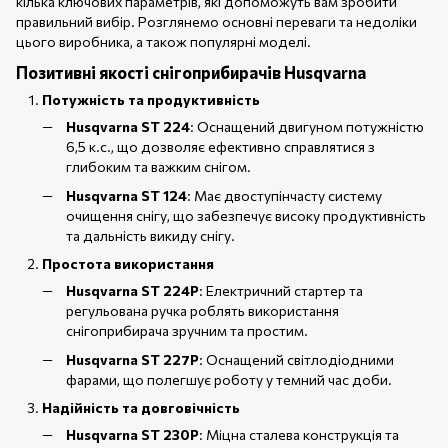
кілька ключових параметрів, які допоможуть вам зробити
правильний вибір. Розглянемо основні переваги та недоліки
цього виробника, а також популярні моделі.
Позитивні якості снігоприбирачів Husqvarna
Потужність та продуктивність
Husqvarna ST 224
: Оснащений двигуном потужністю
6,5 к.с., що дозволяє ефективно справлятися з
глибоким та важким снігом.
Husqvarna ST 124
: Має двоступінчасту систему
очищення снігу, що забезпечує високу продуктивність
та дальність викиду снігу.
Простота використання
Husqvarna ST 224P
: Електричний стартер та
регульована ручка роблять використання
снігоприбирача зручним та простим.
Husqvarna ST 227P
: Оснащений світлодіодними
фарами, що полегшує роботу у темний час доби.
Надійність та довговічність
Husqvarna ST 230P
: Міцна сталева конструкція та