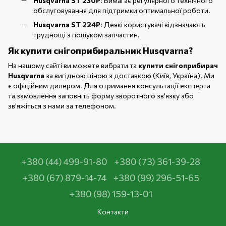
Husqvarna ST 230P
: Вимагає регулярного технічного
обслуговування для підтримки оптимальної роботи.
Husqvarna ST 224P
: Деякі користувачі відзначають
труднощі з пошуком запчастин.
Як купити снігоприбиральник Husqvarna?
На нашому сайті ви можете вибрати та
купити снігоприбирач
Husqvarna
за вигідною ціною з доставкою (Київ, Україна). Ми
є офіційним дилером. Для отримання консультації експерта
та замовлення заповніть форму зворотного зв'язку або
зв'яжіться з нами за телефоном.
+380 (44) 499-91-80
+380 (73) 361-39-28
+380 (67) 879-14-74
+380 (99) 296-51-65
+380 (98) 159-13-01
Контакти