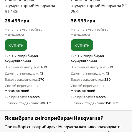
акумуляторний Husqvarna
акумуляторний Husqvarna ST
ST 143i
253i
28 499 грн
36 999 грн
Наявність уточнюйте у
Наявність уточнюйте у
менеджера
менеджера
Купити
Купити
Тип
Снігоприбирач
Тип
Снігоприбирач
акумуляторний
акумуляторний
Ширина захвату, мм
430
Ширина захвату, мм
530
Дальність викиду, м
12
Дальність викиду, м
12
Висота захвату, мм
270
Висота захвату, мм
330
Спосіб пересування
Спосіб пересування
Несамохідний
Несамохідний
Тип приводу
Колеса
Тип приводу
Колеса
Потужність двигуна
900 Вт
Потужність двигуна
1500 Вт
Як вибрати снігоприбирач Husqvarna?
При виборі снігоприбирача Husqvarna важливо враховувати