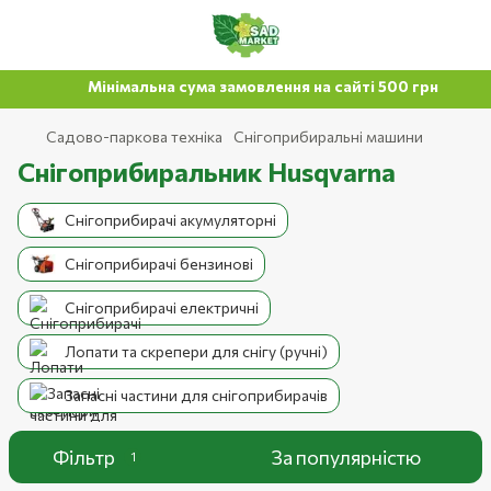
Мінімальна сума замовлення на сайті 500 грн
Садово-паркова техніка
Снігоприбиральні машини
Снігоприбиральник Husqvarna
Снігоприбирачі акумуляторні
Снігоприбирачі бензинові
Снігоприбирачі електричні
Лопати та скрепери для снігу (ручні)
Запасні частини для снігоприбирачів
Фільтр
За популярністю
1