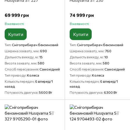
Husqvarna ST 227
Husqvarna ST 230
69 999 грн
74 999 грн
В наявності
В наявності
Купити
Купити
Тип
Снігоприбирач бензиновий
Тип
Снігоприбирач бензиновий
Ширина захвату, мм
690
Ширина захвату, мм
760
Дальність викиду, м
15
Дальність викиду, м
10
Висота захвату, мм
580
Висота захвату, мм
580
Спосіб пересування
Самохідний
Спосіб пересування
Самохідний
Тип приводу
Колеса
Тип приводу
Колеса
Кількість передач
6 вперед/1
Кількість передач
6 вперед/1
назад
назад
Потужність двигуна
5600 Вт
Потужність двигуна
6300 Вт