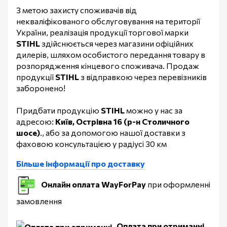
З метою захисту споживачів від
некваліфікованого обслуговування на території
України, реалізація продукції торгової марки
STIHL
здійснюється через магазини офіційних
дилерів, шляхом особистого передання товару в
розпорядження кінцевого споживача. Продаж
продукції
STIHL
з відправкою через перевізників
заборонено!
Придбати продукцію
STIHL
можно у нас за
адресою:
Київ, Острівна 16 (р-н Столичного
шосе)
., або за допомогою нашої доставки з
фаховою консультацією у радіусі 30 км
Більше інформації про доставку
Онлайн оплата WayForPay
при оформленні
замовлення
Оплата при отриманні