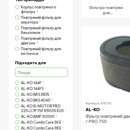
Корпус повітряного
Фільтри повітряні
фільтра
4
для
Повітряний фільтр для
бензоінструменту
аератора
1
HECHT
Повітряний фільтр для
бензопили
1
Повітряний фільтр для
двигуна
4
Повітряний фільтр для
мотокоси
1
Підходить для
AL-KO 144F
1
AL-KO 144FS
1
AL-KO BKS 3835
1
AL-KO BKS 4040
1
Артикул: 418110
AL-KO B-MOTOR PRO
AL-KO
225 LC1P75F R9005 EU5
1
Фільтр повітряний д
AL-KO BMP 30000
1
/ PRO 750
AL-KO Combi Care 36 E
1
AL-KO Combi Care 38 E
1