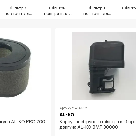
Фільтри
Фільтри
Фільтри
Фільтр
повітряні для
повітряні для
повітряні для
двигунів
двигунів
двигунів
бензоі
HONDA
Kawasaki
KOHLER
Артикул: 414618
AL-KO
вигуна AL-KO PRO 700
Корпус повітряного фільтра в зборі
двигуна AL-KO BMP 30000