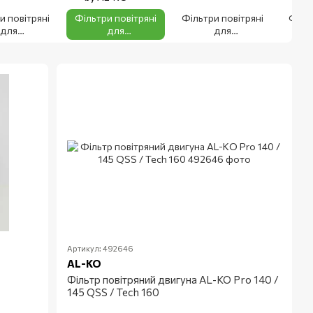
и повітряні
Фільтри повітряні
Фільтри повітряні
Фільт
для
для
для
нструменту
бензоінструменту
бензоінструменту
бенз
STIHL
AL-KO, solo by
Alpina
H
AL-KO
Артикул: 492646
AL-KO
Фільтр повітряний двигуна AL-KO Pro 140 /
145 QSS / Tech 160