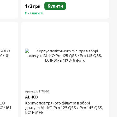
Купити
172 грн
В наявності
Артикул: 417846
AL-KO
OLO
Корпус повітряного фільтра в зборі
60/161
двигуна AL-KO Pro 125 QSS / Pro 145 QSS,
LC1P61FE