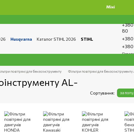
Мінімальна сума замовл
+380
80
+380
026
Husqvarna
Каталог STIHL 2026
STIHL
та і доставка
Обмін та повернення
Контакти
+380
ро магазин
Бренди
Статті
Статті з ремонту
Передз
тика конфіденційності
ільтри повітряні для бензоінструменту
Фільтри повітряні для бензоінструменту
зоінструменту AL-
Сортування:
за поп