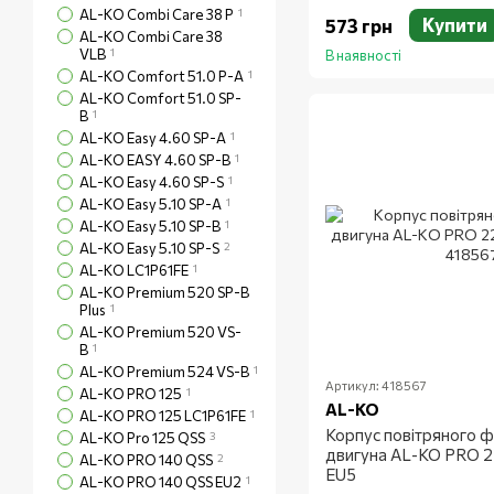
AL-KO Combi Care 38 P
1
Купити
573 грн
AL-KO Combi Care 38
VLB
1
В наявності
AL-KO Comfort 51.0 P-A
1
AL-KO Comfort 51.0 SP-
B
1
AL-KO Easy 4.60 SP-A
1
AL-KO EASY 4.60 SP-B
1
​​​​​​​AL-KO Easy 4.60 SP-S
1
AL-KO Easy 5.10 SP-A
1
AL-KO Easy 5.10 SP-B
1
AL-KO Easy 5.10 SP-S
2
AL-KO LC1P61FE
1
AL-KO Premium 520 SP-B
Plus
1
AL-KO Premium 520 VS-
B
1
AL-KO Premium 524 VS-B
1
Артикул: 418567
AL-KO PRO 125
1
AL-KO
AL-KO PRO 125 LC1P61FE
1
Корпус повітряного ф
AL-KO Pro 125 QSS
3
двигуна AL-KO PRO 
AL-KO PRO 140 QSS
2
EU5
AL-KO PRO 140 QSS EU2
1