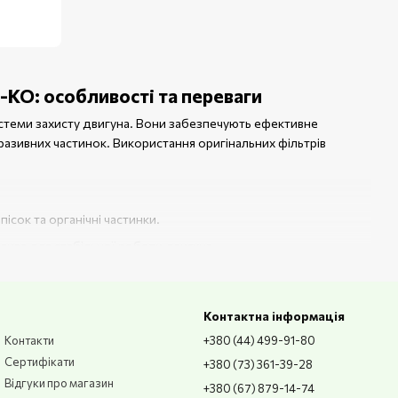
-KO: особливості та переваги
теми захисту двигуна. Вони забезпечують ефективне
азивних частинок. Використання оригінальних фільтрів
сок та органічні частинки.
лива для стабільної роботи двигуна.
або комбінованих матеріалів.
 іншою технікою AL-KO і solo by AL-KO.
Контактна інформація
енту.
Контакти
+380 (44) 499-91-80
Сертифікати
+380 (73) 361-39-28
Відгуки про магазин
+380 (67) 879-14-74