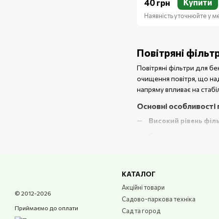
Купити
40 грн
Наявність уточнюйте у 
Повітряні фільт
Повітряні фільтри для б
очищення повітря, що на
напряму впливає на стабі
Основні особливості 
Високий рівень філ
Оптимальна пропуск
Зносостійкі матеріа
Точна посадка
– пов
КАТАЛОГ
Просте обслуговув
Акційні товари
© 2012-2026
Переваги використан
Садово-паркова техніка
Приймаємо до оплати
Сад та город
Застосування фірмових по