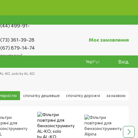
ення на сайті 500 грн
 (44) 499-91-
 (73) 361-39-28
Моє замовлення
 (67) 879-14-74
вонити вам?
Вхід
Укр
Рус
 AL-KO, solo by AL-KO
улярністю
спочатку дешевше
спочатку дорожчі
за назвою