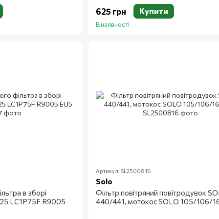
Купити
625 грн
В наявності
Артикул: SL2500816
Solo
ільтра в зборі
Фільтр повітряний повітродувок S
225 LC1P75F R9005
440/441, мотокос SOLO 105/106/1