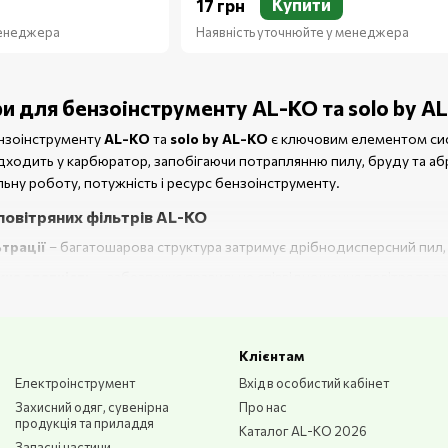
Купити
17 грн
менеджера
Наявність уточнюйте у менеджера
ри для бензоінструменту AL-KO та solo by AL
ензоінструменту
AL-KO
та
solo by AL-KO
є ключовим елементом сис
дходить у карбюратор, запобігаючи потраплянню пилу, бруду та абр
льну роботу, потужність і ресурс бензоінструменту.
повітряних фільтрів AL-KO
ьтрації
– багатошарова структура затримує дрібнодисперсний пил, пі
на здатність
– забезпечує правильне співвідношення повітря та па
ли
– фільтруючі елементи виготовлені з якісного паперу, поролону 
на сумісність із бензокосами, бензопилами, мотокультиваторами та
Клієнтам
ання
– легке очищення або швидка заміна без спеціального інструм
Електроінструмент
Вхід в особистий кабінет
ня оригінальних повітряних фільтрів
Захисний одяг, сувенірна
Про нас
продукція та приладдя
Каталог AL-KO 2026
вітряних фільтрів AL-KO має низку практичних переваг:
Запасні частини