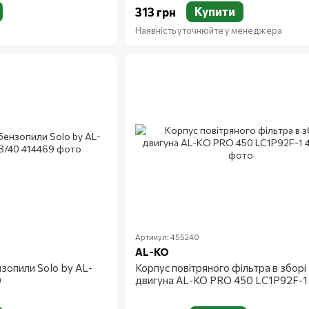
Купити
313 грн
Наявність уточнюйте у менеджера
Артикул: 455240
AL-KO
нзопили Solo by AL-
Корпус повітряного фільтра в зборі
0
двигуна AL-KO PRO 450 LC1P92F-1