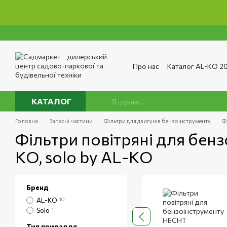
Перейти до основного контенту
Про нас
Каталог AL-KO 2
Сервіс та ремонт
Опла
Сертифікати
Відгуки п
Публічний договір
Полі
КАТАЛОГ
Головна
Запасні частини
Фільтри для двигунів бензоінструменту
Ф
Фільтри повітряні для бен
KO, solo by AL-KO
Бренд
AL-KO
10
Solo
1
Тип приладдя