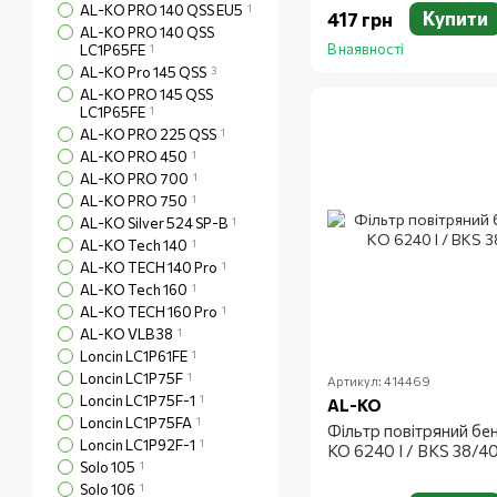
AL-KO PRO 140 QSS EU5
1
Купити
417 грн
AL-KO PRO 140 QSS
В наявності
LC1P65FE
1
AL-KO Pro 145 QSS
3
AL-KO PRO 145 QSS
LC1P65FE
1
AL-KO PRO 225 QSS
1
AL-KO PRO 450
1
AL-KO PRO 700
1
AL-KO PRO 750
1
AL-KO Silver 524 SP-B
1
AL-KO Tech 140
1
AL-KO TECH 140 Pro
1
AL-KO Tech 160
1
AL-KO TECH 160 Pro
1
AL-KO VLB 38
1
Loncin LC1P61FE
1
Loncin LC1P75F
1
Артикул: 414469
Loncin LC1P75F-1
1
AL-KO
Loncin LC1P75FA
1
Фільтр повітряний бе
Loncin LC1P92F-1
1
KO 6240 I / BKS 38/4
Solo 105
1
Solo 106
1