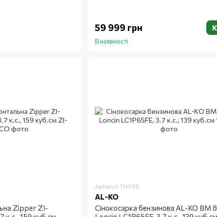
59 999 грн
К
В наявності
Артикул: 114098
AL-KO
на Zipper ZI-
Сінокосарка бензинова AL-KO BM 87
 к.с., 159 куб.см
Loncin LC1P65FE, 3.7 к.с., 139 куб.с