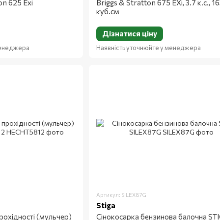
on 625 Exi
Briggs & Stratton 675 EXi, 3.7 к.с., 1
куб.см
Дізнатися ціну
менеджера
Наявність уточнюйте у менеджера
Артикул: SILEX87G
Stiga
рохідності (мульчер)
Сінокосарка бензинова балочна ST