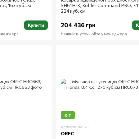
.с., 163 куб.см
SH61H-K, Kohler Command PRO, 7.1 к
224 куб. см
204 436 грн
Купити
К
менеджера
Наявність уточнюйте у менеджера
ХІТ
Артикул: HRC673
OREC