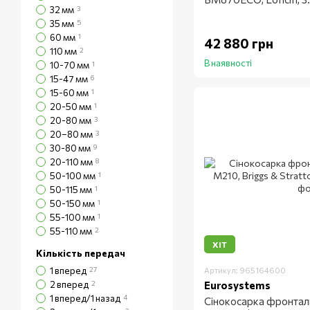
32 мм
3
35 мм
5
60 мм
1
42 880 грн
110 мм
2
В наявності
10-70 мм
1
15-47 мм
6
15-60 мм
1
20-50 мм
1
20-80 мм
3
20–80 мм
3
30-80 мм
9
20-110 мм
8
50-100 мм
1
50-115 мм
1
50-150 мм
1
55-100 мм
1
55-110 мм
2
ХІТ
Кількість передач
1 вперед
27
Артикул: 965164600
2 вперед
2
Eurosystems
1 вперед/1 назад
4
Сінокосарка фронтал