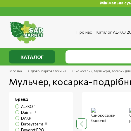
Мінімальна сума замовлення н
Перейти до основного контенту
Про нас
Каталог AL-KO 2
Сервіс та ремонт
Опла
Сертифікати
Відгуки п
Публічний договір
Полі
КАТАЛОГ
Головна
Садово-паркова техніка
Сінокосарки, Мульчери, Косарки для 
Мульчер, косарка-подріб
Бренд
AL-KO
1
Daishin
1
DAKR
1
Eurosystems
18
Faworyt PRO
1