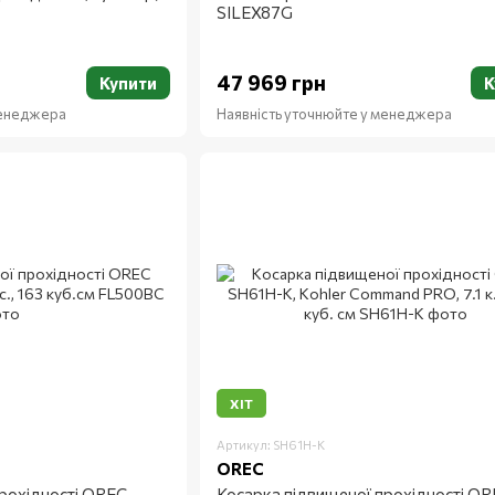
SILEX87G
47 969 грн
Купити
К
менеджера
Наявність уточнюйте у менеджера
ХІТ
Артикул: SH61H-K
OREC
прохідності OREC
Косарка підвищеної прохідності O