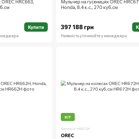
х OREC HRC663,
Мульчер на гусеницях OREC HRC67
уб.см
Honda, 8.4 к.с., 270 куб.см
397 188 грн
Купити
К
менеджера
Наявність уточнюйте у менеджера
ХІТ
Артикул: HR672H
OREC