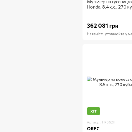
Мульчер на гусениця
Honda, 8.4 к.с., 270 к
362 081 грн
Наявність уточнюйте у 
ХІТ
Артикул: HR662H
OREC