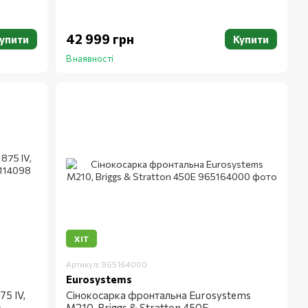
42 999 грн
упити
Купити
В наявності
ХІТ
Артикул: 965164000
Eurosystems
5 IV,
Сінокосарка фронтальна Eurosystems
м
M210, Briggs & Stratton 450E