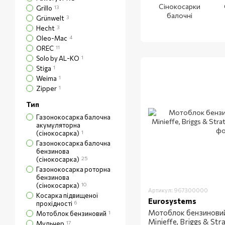
Сінокосарки
Grillo
13
балочні
Grünwelt
3
Hecht
3
Oleo-Mac
4
OREC
11
Solo by AL-KO
1
Stiga
1
Weima
1
Zipper
1
Тип
Газонокосарка балочна
акумуляторна
(сінокосарка)
1
Газонокосарка балочна
бензинова
(сінокосарка)
25
Газонокосарка роторна
бензинова
(сінокосарка)
10
Артикул: 967300000
Косарка підвищеної
Eurosystems
прохідності
6
Мотоблок бензинови
Мотоблок бензиновий
1
Minieffe, Briggs & Str
Мульчер
17