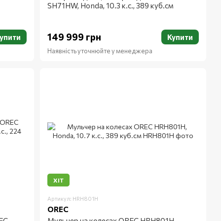
SH71HW, Honda, 10.3 к.с., 389 куб.см
149 999 грн
упити
Купити
Наявність уточнюйте у менеджера
ХІТ
Артикул: HRH801H
OREC
REC
Мульчер на колесах OREC HRH801H,