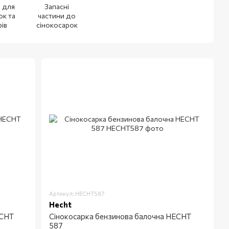
 для
Запасні
ок та
частини до
ів
сінокосарок
Артикул: HECHT587
Hecht
ECHT
Сінокосарка бензинова балочна HECHT
587