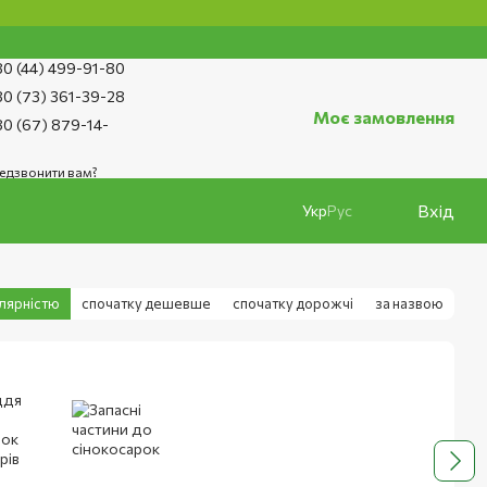
0 (44) 499-91-80
0 (73) 361-39-28
Моє замовлення
0 (67) 879-14-
едзвонити вам?
Вхід
Укр
Рус
улярністю
спочатку дешевше
спочатку дорожчі
за назвою