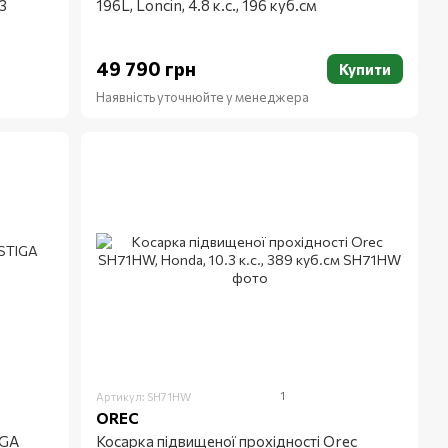
63
196L, Loncin, 4.8 к.с., 196 куб.см
49 790 грн
Купити
Наявність уточнюйте у менеджера
1
Артикул: SH71HW
OREC
IGA
Косарка підвищеної прохідності Orec