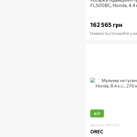
FL500BC, Honda, 4.4 к
162 565 грн
Наявність уточнюйте у 
ХІТ
Артикул: HRC663
OREC