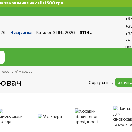
а сайті 500 грн
+38
+38
026
Husqvarna
Каталог STIHL 2026
STIHL
+38
та і доставка
Обмін та повернення
Контакти
74
ро магазин
Бренди
Статті
Статті з ремонту
Пер
тика конфіденційності
пересіченої місцевості
нювач
Сортування:
за поп