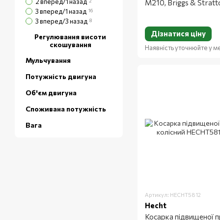
2 вперед/1 назад
2
M210, Briggs & Stratt
3 вперед/1 назад
16
3 вперед/3 назад
8
Дізнатися ціну
Регулювання висоти
скошування
Наявність уточнюйте у 
Мульчування
Потужність двигуна
Об'єм двигуна
Споживана потужність
Вага
Артикул: HECHT5812
Hecht
Косарка підвищеної п