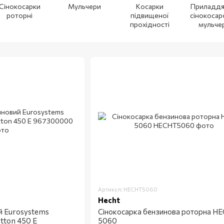
Сінокосарки
Мульчери
Косарки
Приладдя
роторні
підвищеної
сінокосар
прохідності
мульчер
Артикул: HECHT5060
Hecht
й Eurosystems
Сінокосарка бензинова роторна H
atton 450 E
5060