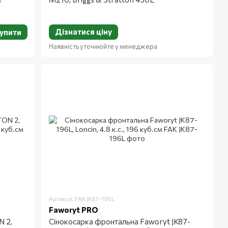
Дізнатися ціну
упити
Наявність уточнюйте у менеджера
Артикул: FAK JK87-196L
Faworyt PRO
 2,
Сінокосарка фронтальна Faworyt JK87-